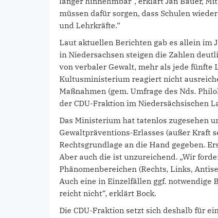
länger hinnehmbar“, erklärt Jan Bauer, Mi
müssen dafür sorgen, dass Schulen wieder 
und Lehrkräfte.“
Laut aktuellen Berichten gab es allein im
in Niedersachsen steigen die Zahlen deutli
von verbaler Gewalt, mehr als jede fünfte 
Kultusministerium reagiert nicht ausreic
Maßnahmen (gem. Umfrage des Nds. Philolo
der CDU-Fraktion im Niedersächsischen L
Das Ministerium hat tatenlos zugesehen u
Gewaltpräventions-Erlasses (außer Kraft s
Rechtsgrundlage an die Hand gegeben. Erst
Aber auch die ist unzureichend. „Wir forde
Phänomenbereichen (Rechts, Links, Antise
Auch eine in Einzelfällen ggf. notwendige 
reicht nicht“, erklärt Bock.
Die CDU-Fraktion setzt sich deshalb für 