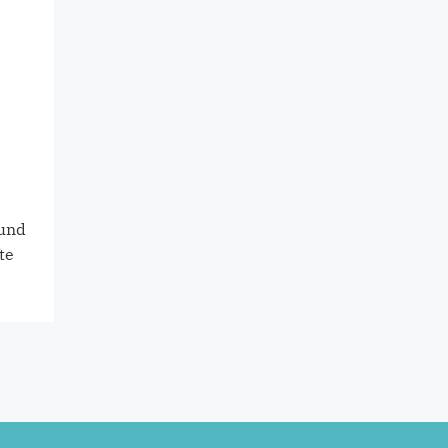
 und
te