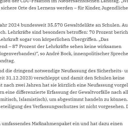
tglied der CDU-Fraktion im Niedersächsischen Landtag. „W
sichere Orte des Lernens werden – für Kinder, Jugendliche
 Jahr 2024 bundesweit 35.570 Gewaltdelikte an Schulen. A
ch. Lehrkräfte sind besonders betroffen: 70 Prozent beric
Lehrkraft sogar von körperlichen Übergriffen. „Das
hend – 87 Prozent der Lehrkräfte sehen keine wirksamen
genverbandes)“, so André Bock, innenpolitischer Spreche
andtag.
nd die dringend notwendige Neufassung des Sicherheits- 
eit 31.12.2023) verschleppt und damit den Schulen keine
 nach zwei Jahren hat sie kürzlich eine Neufassung vorgel
rn eine differenzierte Erfassung der Gewaltvorfälle nach al
mitisch, Islamistisch), um abgestimmt handeln zu können.
Beteiligung des Verfassungsschutzes ist nicht vorgesehen. 
ein umfassendes Maßnahmenpaket ein und hat dazu einen