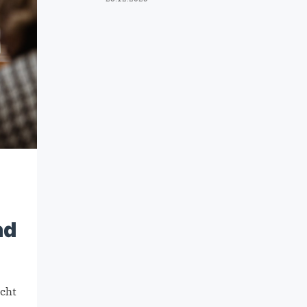
nd
cht